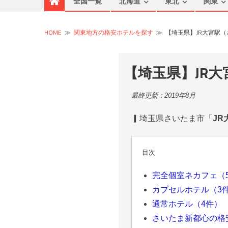
全国一覧
北海道
東北
関東
HOME
≫
関東地方の格安ホテルを探す
≫
【埼玉県】JR大宮駅
【埼玉県】JR
最終更新：2019年8月
▎埼玉県さいたま市「
JR
目次
完全個室ネカフェ（
カプセルホテル（3
通常ホテル（4件）
さいたま新都心の格