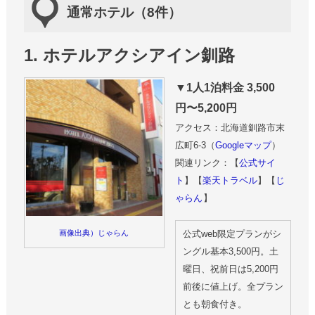
通常ホテル（8件）
1. ホテルアクシアイン釧路
▼1人1泊料金 3,500
円〜5,200円
アクセス：北海道釧路市末
広町6-3（
Googleマップ
）
関連リンク：【
公式サイ
ト
】【
楽天トラベル
】【
じ
ゃらん
】
公式web限定プランがシ
画像出典）じゃらん
ングル基本3,500円。土
曜日、祝前日は5,200円
前後に値上げ。全プラン
とも朝食付き。