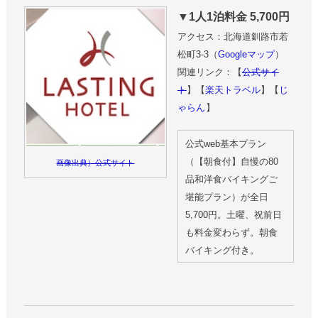
▼1人1泊料金 5,700円
アクセス：北海道釧路市若
松町3-3（
Googleマップ
）
関連リンク：【
公式サイ
ト
】【
楽天トラベル
】【
じ
ゃらん
】
公式web基本プラン
（【朝食付】自慢の80
画像出典）公式サイト
品和洋食バイキングご
堪能プラン）が全日
5,700円。土曜、祝前日
も料金変わらず。朝食
バイキング付き。