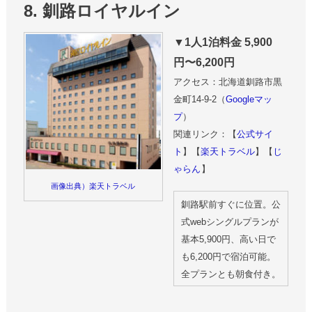
8. 釧路ロイヤルイン
▼1人1泊料金 5,900
円〜6,200円
アクセス：北海道釧路市黒
金町14-9-2（
Googleマッ
プ
）
関連リンク：【
公式サイ
ト
】【
楽天トラベル
】【
じ
ゃらん
】
画像出典）楽天トラベル
釧路駅前すぐに位置。公
式webシングルプランが
基本5,900円、高い日で
も6,200円で宿泊可能。
全プランとも朝食付き。