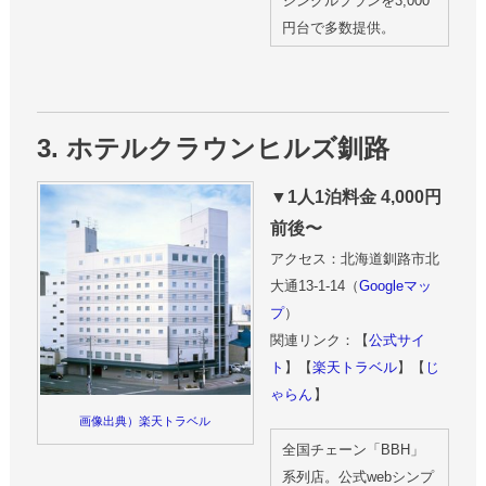
シングルプランを3,000
円台で多数提供。
3. ホテルクラウンヒルズ釧路
▼1人1泊料金 4,000円
前後〜
アクセス：北海道釧路市北
大通13-1-14（
Googleマッ
プ
）
関連リンク：【
公式サイ
ト
】【
楽天トラベル
】【
じ
ゃらん
】
画像出典）楽天トラベル
全国チェーン「BBH」
系列店。公式webシンプ