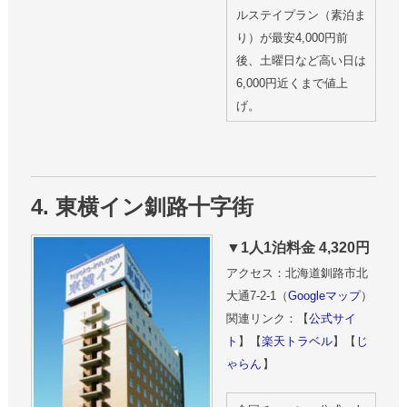
ルステイプラン（素泊ま
り）が最安4,000円前
後、土曜日など高い日は
6,000円近くまで値上
げ。
4. 東横イン釧路十字街
▼1人1泊料金 4,320円
アクセス：北海道釧路市北
大通7-2-1（
Googleマップ
）
関連リンク：【
公式サイ
ト
】【
楽天トラベル
】【
じ
ゃらん
】