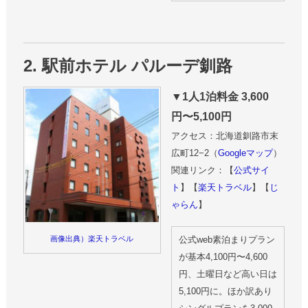
2. 駅前ホテル パルーデ釧路
▼1人1泊料金 3,600
円〜5,100円
アクセス：北海道釧路市末
広町12−2（
Googleマップ
）
関連リンク：【
公式サイ
ト
】【
楽天トラベル
】【
じ
ゃらん
】
公式web素泊まりプラン
画像出典）楽天トラベル
が基本4,100円〜4,600
円、土曜日など高い日は
5,100円に。ほか訳あり