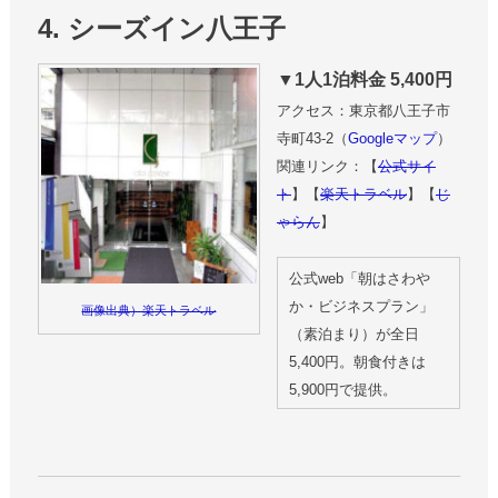
4. シーズイン八王子
▼1人1泊料金 5,400円
アクセス：東京都八王子市
寺町43-2（
Googleマップ
）
関連リンク：【
公式サイ
ト
】【
楽天トラベル
】【
じ
ゃらん
】
公式web「朝はさわや
か・ビジネスプラン」
画像出典）楽天トラベル
（素泊まり）が全日
5,400円。朝食付きは
5,900円で提供。