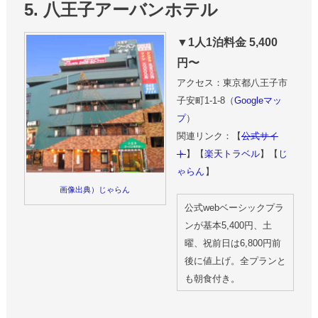
5. 八王子アーバンホテル
▼1人1泊料金 5,400
円〜
アクセス：東京都八王子市
子安町1-1-8（
Googleマッ
プ
）
関連リンク：【
公式サイ
ト
】【
楽天トラベル
】【
じ
ゃらん
】
画像出典）じゃらん
公式webベーシックプラ
ンが基本5,400円、土
曜、祝前日は6,800円前
後に値上げ。全プランと
も朝食付き。