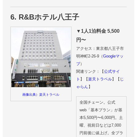
6. R&Bホテル八王子
▼1人1泊料金 5,500
円〜
アクセス：東京都八王子市
明神町2-26-9（
Googleマッ
プ
）
関連リンク：【
公式サイ
ト
】【
楽天トラベル
】【
じ
ゃらん
】
画像出典）楽天トラベル
全国チェーン。公式
web「基本プラン」が基
本5,500円〜6,000円。土
曜、祝前日などは7,000
円前後に値上げ。全プラ