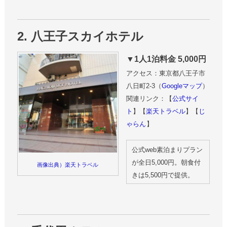
2. 八王子スカイホテル
▼1人1泊料金 5,000円
アクセス：東京都八王子市
八日町2-3（
Googleマップ
）
関連リンク：【
公式サイ
ト
】【
楽天トラベル
】【
じ
ゃらん
】
公式web素泊まりプラン
が全日5,000円。朝食付
画像出典）楽天トラベル
きは5,500円で提供。