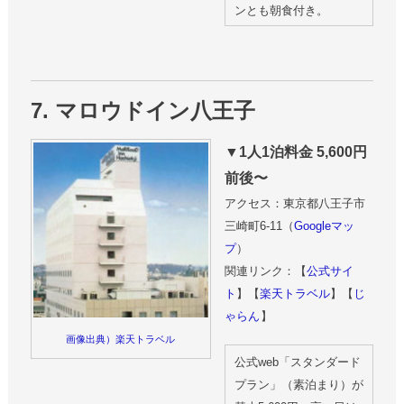
ンとも朝食付き。
7. マロウドイン八王子
▼1人1泊料金 5,600円
前後〜
アクセス：東京都八王子市
三崎町6-11（
Googleマッ
プ
）
関連リンク：【
公式サイ
ト
】【
楽天トラベル
】【
じ
ゃらん
】
画像出典）楽天トラベル
公式web「スタンダード
プラン」（素泊まり）が