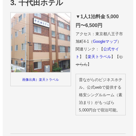
3. 千代田ホテル
▼1人1泊料金 5,000
円〜6,500円
アクセス：東京都八王子市
旭町4-1（
Googleマップ
）
関連リンク：【
公式サイ
ト
】【
楽天トラベル
】【
じ
ゃらん
】
昔ながらのビジネスホテ
画像出典）楽天トラベル
ル。公式webで提供する
格安シングルルーム（素
泊まり）がもっぱら
5,000円台で宿泊可能。