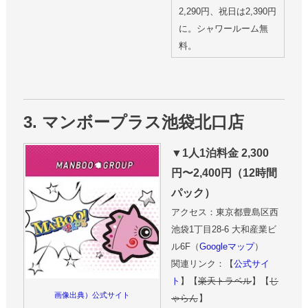
2,290円、祝日は2,390円
に。シャワールーム無
料。
3. マンボープラス池袋北口店
▼1人1泊料金 2,300
円〜2,400円（12時間
パック）
アクセス：東京都豊島区西
池袋1丁目28-6 大和産業ビ
ル6F（
Googleマップ
）
関連リンク：【
公式サイ
ト
】【
楽天トラベル
】【
じ
画像出典）公式サイト
ゃらん
】