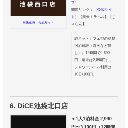
プ
）
関連リンク：【
公式サイ
ト
】【
楽天トラベル
】【
じ
画像出典）公式サイト
ゃらん
】
純ネットカフェ型の簡易
宿泊施設（漫画など無
し）。12時間で2,690
円、週末は2,890円に。
シャワールーム利用は
10分/100円。
6. DiCE池袋北口店
▼1人1泊料金 2,990
円〜3,190円（12時間