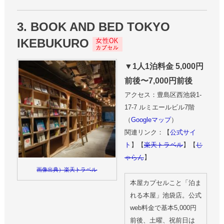
3. BOOK AND BED TOKYO
IKEBUKURO
▼1人1泊料金 5,000円
前後〜7,000円前後
アクセス：豊島区西池袋1-
17-7 ルミエールビル7階
（
Googleマップ
）
関連リンク：【
公式サイ
ト
】【
楽天トラベル
】【
じ
ゃらん
】
画像出典）楽天トラベル
本屋カプセルこと「泊ま
れる本屋」池袋店。公式
web料金で基本5,000円
前後、土曜、祝前日は