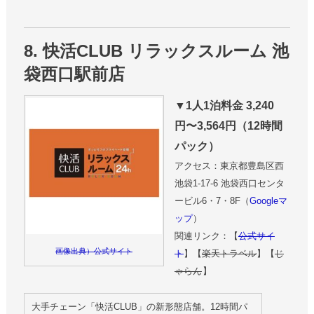
8. 快活CLUB リラックスルーム 池
袋西口駅前店
▼1人1泊料金 3,240
円〜3,564円（12時間
パック）
アクセス：東京都豊島区西
池袋1-17-6 池袋西口センタ
ービル6・7・8F（
Googleマ
ップ
）
関連リンク：【
公式サイ
画像出典）公式サイト
ト
】【
楽天トラベル
】【
じ
ゃらん
】
大手チェーン「快活CLUB」の新形態店舗。12時間パ