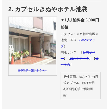
2. カプセルきぬやホテル池袋
▼1人1泊料金 3,000円
前後
アクセス：東京都豊島区東
池袋1-26-3（
Googleマッ
プ
）
関連リンク：【
公式サイ
ト
】【
楽天トラベル
】【
じ
ゃらん
】
画像出典）楽天トラベル
男性専用。昔ながらの旧
式カプセル。ほぼ全日
3,000円前後で宿泊可
能。