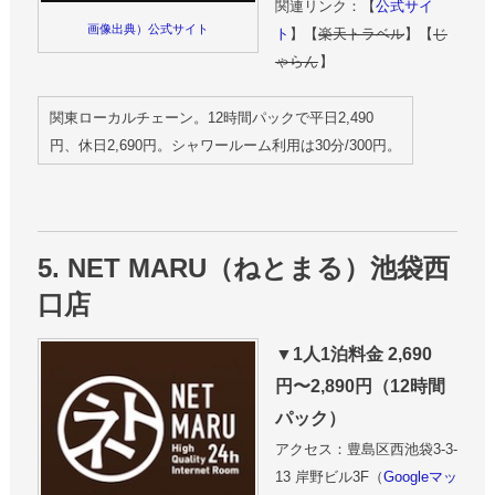
関連リンク：【
公式サイ
画像出典）公式サイト
ト
】【
楽天トラベル
】【
じ
ゃらん
】
関東ローカルチェーン。12時間パックで平日2,490
円、休日2,690円。シャワールーム利用は30分/300円。
5. NET MARU（ねとまる）池袋西
口店
▼1人1泊料金 2,690
円〜2,890円（12時間
パック）
アクセス：豊島区西池袋3-3-
13 岸野ビル3F（
Googleマッ