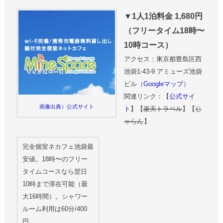
▼1人1泊料金 1,680円
（フリータイム18時〜
10時コース）
アクセス：東京都豊島区西
池袋1-43-9 アミューズ池袋
ビル（
Googleマップ
）
関連リンク：【
公式サイ
画像出典）公式サイト
ト
】【
楽天トラベル
】【
じ
ゃらん
】
完全個室ネカフェ池袋最
安値。18時〜のフリー
タイムコースなら翌日
10時まで滞在可能（最
大16時間）。シャワー
ルーム利用は60分/400
円。