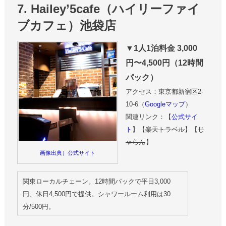
7. Hailey’5cafe（ハイリーファイ
ブカフェ）池袋店
▼1人1泊料金 3,000
円〜4,500円（12時間
パック）
アクセス：東京都新宿区2-
10-6（
Googleマップ
）
関連リンク：【
公式サイ
ト
】【
楽天トラベル
】【
じ
ゃらん
】
画像出典）公式サイト
関東ローカルチェーン。12時間パックで平日3,000
円、休日4,500円で提供。シャワールーム利用は30
分/500円。