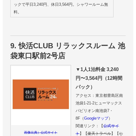
ックで平日3,240円、休日3,564円。シャワールーム無
料。
9. 快活CLUB リラックスルーム 池
袋東口駅前2号店
▼1人1泊料金 3,240
円〜3,564円（12時間
パック）
アクセス：東京都豊島区南
池袋1-21-2ヒューマックス
パビリオン南池袋7・
8F（
Googleマップ
）
関連リンク：【
公式サイ
画像出典）公式サイト
ト
】【
楽天トラベル
】【
じ