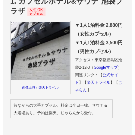
1. カプセルホテル&サウナ 池袋プ
ラザ
▼1人1泊料金 2,880円
（女性カプセル）
▼1人1泊料金 3,500円
（男性カプセル）
アクセス：東京都豊島区池
袋2-12-3（
Googleマップ
）
関連リンク：【
公式サイ
ト
】【
楽天トラベル
】【
じ
画像出典）楽天トラベル
ゃらん
】
昔ながらの大手カプセル。料金は全日一律。サウナ＆
大浴場あり。予約は楽天、じゃらんから受付。